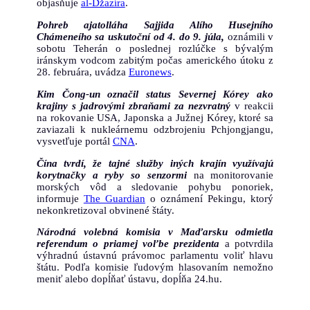
objasňuje
al-Džazíra
.
Pohreb ajatolláha Sajjida Alího Husejního
Chámeneího sa uskutoční od 4. do 9. júla,
oznámili v
sobotu Teherán o poslednej rozlúčke s bývalým
iránskym vodcom zabitým počas amerického útoku z
28. februára, uvádza
Euronews
.
Kim Čong-un označil status Severnej Kórey ako
krajiny s jadrovými zbraňami za nezvratný
v reakcii
na rokovanie USA, Japonska a Južnej Kórey, ktoré sa
zaviazali k nukleárnemu odzbrojeniu Pchjongjangu,
vysvetľuje portál
CNA
.
Čína tvrdí, že tajné služby iných krajín využívajú
korytnačky a ryby so senzormi
na monitorovanie
morských vôd a sledovanie pohybu ponoriek,
informuje
The Guardian
o oznámení Pekingu, ktorý
nekonkretizoval obvinené štáty.
Národná volebná komisia v Maďarsku odmietla
referendum o priamej voľbe prezidenta
a potvrdila
výhradnú ústavnú právomoc parlamentu voliť hlavu
štátu. Podľa komisie ľudovým hlasovaním nemožno
meniť alebo dopĺňať ústavu, dopĺňa 24.hu.