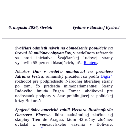
Prejsť
na
obsah
6. augusta 2026, štvrtok
Vydané v Banskej Bystrici
Švajčiari odmietli návrh na obmedzenie populácie na
úrovni 10 miliónov obyvateľov,
v nedeľnom referende
sa proti iniciatíve Švajčiarskej ľudovej strany
vyslovilo 55 percent hlasujúcich, píše
Reuters
.
Nicušor Dan v nedeľu nominoval na premiéra
Adriana Vesteu,
rumunský prezident sa podľa
Digi24
rozhodol pre podpredsedu Národnej liberálnej strany
po tom, čo predseda mimoparlamentnej Strany
ľudového hnutia Eugen Tomac abdikoval pre
nedostatok podpory v čase prehlbujúcej sa politickej
krízy Bukurešti
Spojené štáty americké zabili Hectora Rusthenforda
Guerrera Floresa,
lídra nadnárodnej zločineckej
skupiny Tren de Aragua, ktorú 42-ročný zločinec
ovládal z venezuelského väzenia v Bolívare,