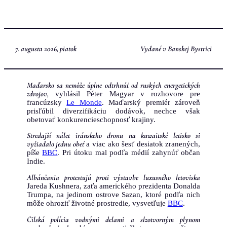
Prejsť
na
obsah
7. augusta 2026, piatok
Vydané v Banskej Bystrici
Maďarsko sa nemôže úplne odtrhnúť od ruských energetických
zdrojov,
vyhlásil Péter Magyar v rozhovore pre
francúzsky
Le Monde
. Maďarský premiér zároveň
prisľúbil diverzifikáciu dodávok, nechce však
obetovať konkurencieschopnosť krajiny.
Stredajší nálet iránskeho dronu na kuwaitské letisko si
vyžiadalo jednu obeť
a viac ako šesť desiatok zranených,
píše
BBC
. Pri útoku mal podľa médií zahynúť občan
Indie.
Albánčania protestujú proti výstavbe luxusného letoviska
Jareda Kushnera, zaťa amerického prezidenta Donalda
Trumpa, na jedinom ostrove Sazan, ktoré podľa nich
môže ohroziť životné prostredie, vysvetľuje
BBC
.
Čilská polícia vodnými delami a slzotvorným plynom