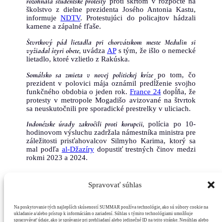
rozohnala študentské protesty
proti škrtom v rozpočte na
školstvo z dielne prezidenta Josého Antonia Kastu,
informuje
NDTV
. Protestujúci do policajtov hádzali
kamene a zápalné fľaše.
Štvrtkový pád lietadla pri chorvátskom meste Medulin si
vyžiadal štyri obete,
uvádza
AP
s tým, že išlo o nemecké
lietadlo, ktoré vzlietlo z Rakúska.
Somálsko sa zmieta v novej politickej kríze
po tom, čo
prezident v polovici mája oznámil predĺženie svojho
funkčného obdobia o jeden rok.
France 24
dopĺňa, že
protesty v metropole Mogadišo avizované na štvrtok
sa neuskutočnili pre sporadické prestrelky v uliciach.
Indonézske úrady zakročili proti korupcii,
polícia po 10-
hodinovom výsluchu zadržala námestníka ministra pre
záležitosti prisťahovalcov Silmyho Karima, ktorý sa
mal podľa
al-Džazíry
dopustiť trestných činov medzi
rokmi 2023 a 2024.
Spravovať súhlas
Martin Minka
Na poskytovanie tých najlepších skúseností SUMMAR používa technológie, ako sú súbory cookie na
ukladanie a/alebo prístup k informáciám o zariadení. Súhlas s týmito technológiami umožňuje
spracovávať údaje, ako je správanie pri prehliadaní alebo jedinečné ID na tejto stránke. Nesúhlas alebo